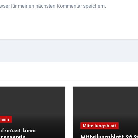
wser für meinen nächsten Kommentar speichern.
mein
Mitteilungsblatt
nfreizeit beim
zenverein
Mitteilungsblatt 26.