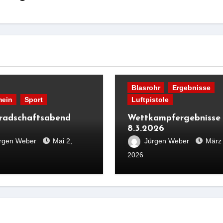
Blasrohr
Ergebnisse
mein
Sport
Luftpistole
adschaftsabend
Wettkampfergebnisse
8.3.2026
rgen Weber
Mai 2,
Jürgen Weber
März 
2026