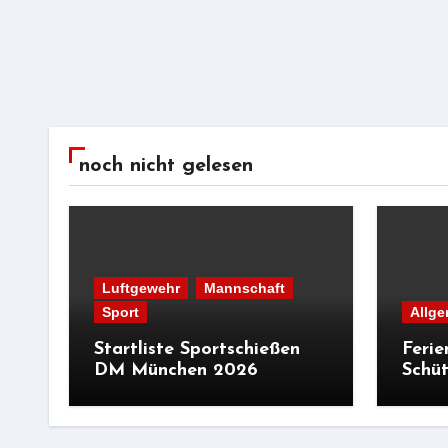
noch nicht gelesen
Luftgewehr
Mannschaft
Sport
Allge
Startliste Sportschießen
Ferie
DM München 2026
Schüt