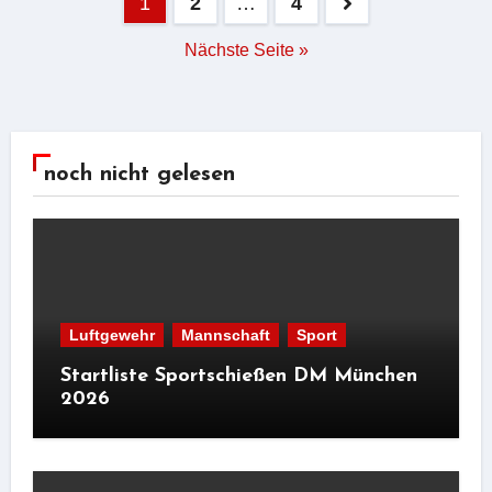
Seitennummerierung
1
2
…
4
der
Nächste Seite »
Beiträge
noch nicht gelesen
Luftgewehr
Mannschaft
Sport
Startliste Sportschießen DM München
2026