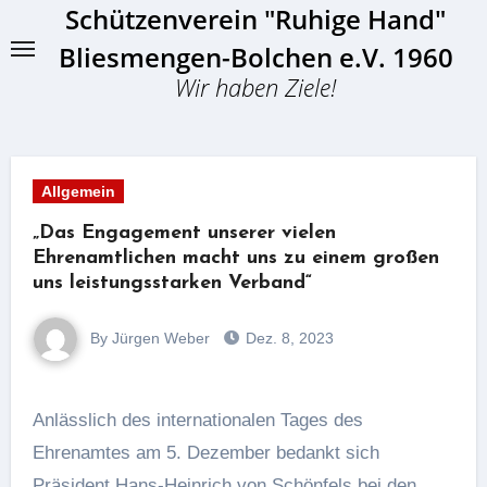
Schützenverein "Ruhige Hand"
Skip
to
Bliesmengen-Bolchen e.V. 1960
content
Wir haben Ziele!
Allgemein
„Das Engagement unserer vielen
Ehrenamtlichen macht uns zu einem großen
uns leistungsstarken Verband“
By Jürgen Weber
Dez. 8, 2023
Anlässlich des internationalen Tages des
Ehrenamtes am 5. Dezember bedankt sich
Präsident Hans-Heinrich von Schönfels bei den