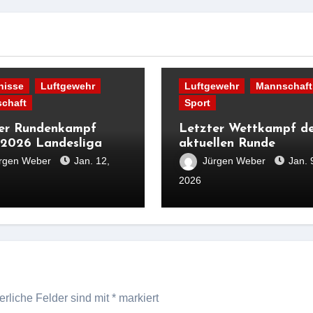
nisse
Luftgewehr
Luftgewehr
Mannschaft
chaft
Sport
er Rundenkampf
Letzter Wettkampf d
2026 Landesliga
aktuellen Runde
rgen Weber
Jan. 12,
Jürgen Weber
Jan. 
2026
erliche Felder sind mit
*
markiert