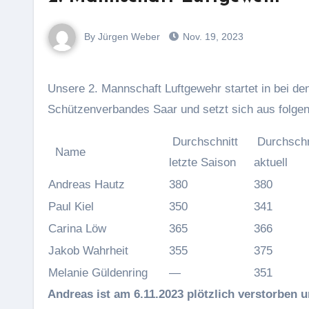
By Jürgen Weber
Nov. 19, 2023
Unsere 2. Mannschaft Luftgewehr startet in bei den Rundenwettkämpfen 2023/2024 in der Oberliga Ost des
Schützenverbandes Saar und setzt sich aus folg
Durchschnitt
Durchschn
Name
letzte Saison
aktuell
Andreas Hautz
380
380
Paul Kiel
350
341
Carina Löw
365
366
Jakob Wahrheit
355
375
Melanie Güldenring
—
351
Andreas ist am 6.11.2023 plötzlich verstorben u