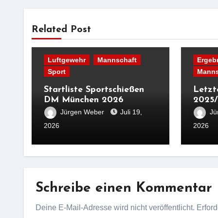
Related Post
Luftgewehr
Mannschaft
Ergeb
Sport
Manns
Startliste Sportschießen
Letzt
DM München 2026
2025/
Jürgen Weber
Juli 19,
Jü
2026
2026
Schreibe einen Kommentar
Deine E-Mail-Adresse wird nicht veröffentlicht.
Erford