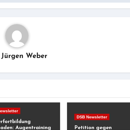
y
Jürgen Weber
ewsletter
DSB Newsletter
erfortbildung
aden: Augentraining
Petition gegen