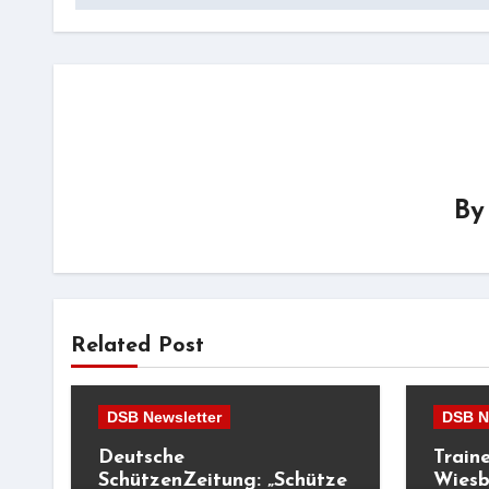
B
Related Post
DSB Newsletter
DSB N
Deutsche
Train
SchützenZeitung: „Schütze
Wiesb